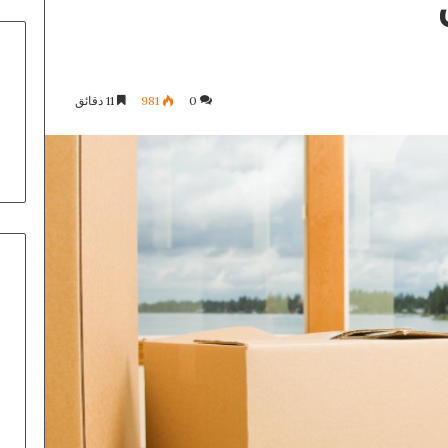
0
981
11 دقائق