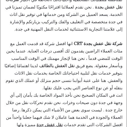
نقل عفش بجدة
. نحن نقدم لعملائنا اقتراحًا مكتوبًا لضمان تميزنا في
الخدمة. يسعد العميل من الشركة ومن خدماتها في توفير نقل اثاث
في جدة متخصصة في التغليف والفك والتركيب بزيارتكم والإشارة
إلى علامتنا التجارية الاستثنائية لخدمات النقل المهنية في جدة.
شركة نقل عفش بجدة CRT
انها افضل شركة قد قدمت العمل مع
مئات العملاء الراضين يقدمون لك أقصى درجات العناية. عندما يحين
الوقت للمضي قدماً ، نحن هنا لإنجاز مهمتك في الوقت المناسب
وبأسعار معقولة. يضع فريق
نقل العفش بالطائف
لدينا اهتمامًا إضافيًا
بتوفير خدمات نقل لتلبية احتياجاتك الخاصة بخدمات نقل الاثاث
والعفش. هنا على عتبة أبوابنا ننسى حجم منزلك أو عملك الذي تقوم
بنقله أو عن نوع العناصر التي يجب عليك نقلها.
انت في المكان الصحيح نحن نأخذ المواد الخاصة بك بأمان إلى أي
وجهة في جدة دون صيحات وخزات. نحن نقدم تحركات نقل من خلال
خارج جدة . ليست سوى بعض من الأشياء التي يمكن ذكرها. رضا
العملاء والجودة في الخدمة هما عاملان لا شك فيهما جعلنا واحداً من
افضل الشركات التى تقدم خدمات
نقل عفش جدة
مميزة ولها