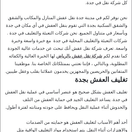
كل شركة نقل في جدة.
نحن نوفر لكم في مدينة جدة نقل عفش المنازل والمكاتب والشقق
والشقق السكنية بجدة التي تقوم بنقل العفش في أي مكان في جدة
وبأسعار في متناول الجميع. نحن شركات التعبئة والتغليف في جدة .
شركات التعبئة والتغليف المحلية في جدة مع خبرة واسعة وخبرة
واسعة. تعرف شركة نقل عفش أنك تبحث عن خدمات عالية الجودة
كما نقدم لكم
شركة نقل عفش بالرياض
لها الخبرة العالية والكفائه
المطلوبة، وبالتالي ، فإننا نعتني بممتلكاتك الخاصة بنا. موظفينا
المتفانين والحريصين والمجهزين يخدمون عملائنا بقلب وعقل طيبين.
تغليف العفش بجدة
:
افضل
تغليف العفش بشكل صحيح هو عنصر أساسي في عملية نقل العفش
شركة
في جدة. يساعد التغليف الجيد في حماية العفش من التلف
نقل
والخدوش أثناء عملية النقل ويحافظ على جودته ومتانته لفترة أطول.
عفش
بجدة
أحد أهم الأسباب لتغليف العفش هو حمايته من الصدمات
CRT
والاهتزازات أثناء النقل. يتم استخدام مواد التغليف الواقية مثل