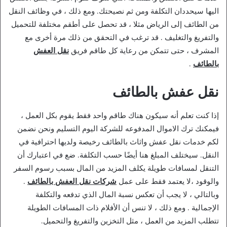
اليها سيحددان التكلفة ومن ثم نصيحتك. ومع ذلك ، في وظائف النقل
من الطائف إلى الرياض مثلا ، قد تحصل على أطقم مختلفة للتحميل
والتفريغ والتغليف . قد ترغب في التحقق من ذلك مرة أخرى مع
المشرف ، حتى تتمكن من رعاية كل طاقم فريق
نقل العفش
بالطائف
.
نقل عفش بالطائف
إذا كنت تعلم أنه سيكون هناك طاقم واحد فقط يقوم بكل العمل ،
فيمكنك ترك الاموال المدفوعه للشركة اليوم التسليم ونحن نضمن
لكم خدمات نقل عفش واثاث بالطائف رخيصة ولديها احترافية في
النقل. سيختلف المبلغ هنا أيضًا حسب التكلفة. ضع في اعتبارك أن
التنقل لمسافات طويلة يكلف المزيد من المال بسبب رسوم السفر
والوقود ،لا يعتمد فقط على عمل
شركات نقل العفش بالطائف
.
وبالتالي ، لا يجب أن تعكس نسبة المال الذي تدفعه والتكلفة
الإجمالية . ومع ذلك ، لا تنس أن الأفلام ذات المسافات الطويلة
تتطلب المزيد من العمل ، مثل التخزين والتفريغ والتحميل.