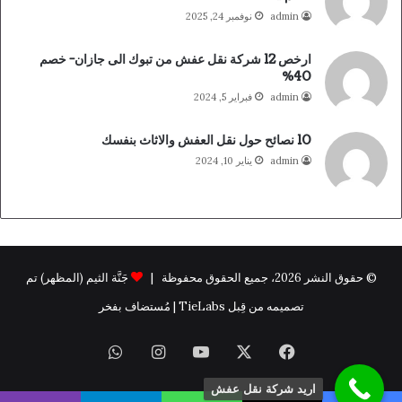
admin
نوفمبر 24, 2025
ارخص 12 شركة نقل عفش من تبوك الى جازان- خصم
40%
admin
فبراير 5, 2024
10 نصائح حول نقل العفش والاثاث بنفسك
admin
يناير 10, 2024
© حقوق النشر 2026، جميع الحقوق محفوظة |
جَنَّة الثيم (المظهر) تم
تصميمه من قِبل TieLabs | مُستضاف بفخر
فيسبوك
X
يوتيوب
انستقرام
واتساب
اريد شركة نقل عفش