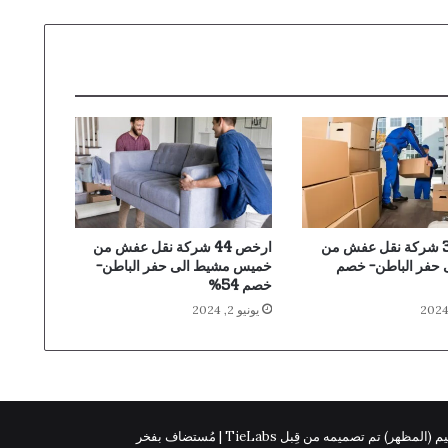
ارخص 34 شركة نقل عفش من
ارخص 44 شركة نقل عفش من
ى حفر الباطن- خصم
خميس مشيط الى حفر الباطن-
خصم 54%
يونيو 2, 2024
 (المظهر) تم تصميمه من قِبل TieLabs | مُستضاف بفخر