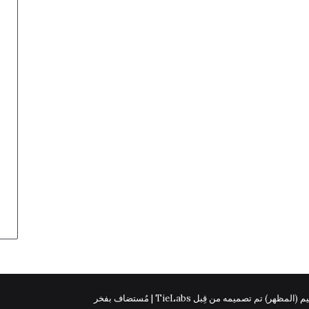
 (المظهر) تم تصميمه من قِبل TieLabs | مُستضاف بفخر