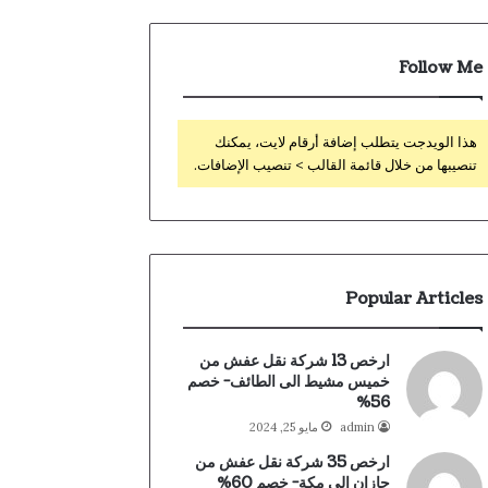
Follow Me
هذا الويدجت يتطلب إضافة أرقام لايت، يمكنك
تنصيبها من خلال قائمة القالب > تنصيب الإضافات.
Popular Articles
ارخص 13 شركة نقل عفش من
خميس مشيط الى الطائف- خصم
56%
admin
مايو 25, 2024
ارخص 35 شركة نقل عفش من
جازان الى مكة- خصم 60%