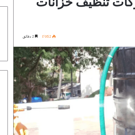
كات تنظيف خزانات
1٬052
2 دقائق