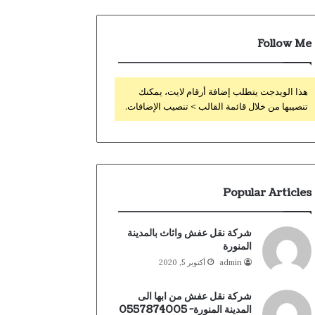
Follow Me
هذا الويدجت يتطلب إضافة أرقام لايت، يمكنك
تنصيبها من خلال قائمة القالب > تنصيب الإضافات.
Popular Articles
شركة نقل عفش واثاث بالمدينة
المنورة
admin
أكتوبر 5, 2020
شركة نقل عفش من ابها الى
المدينة المنورة- 0557874005