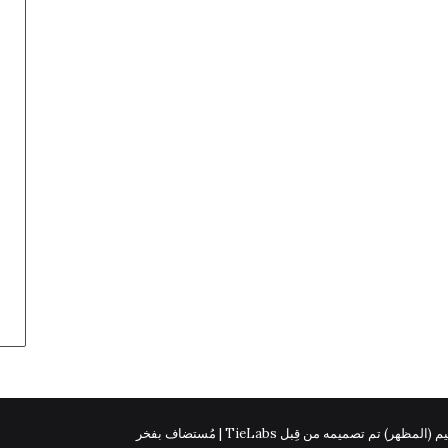
 (المظهر) تم تصميمه من قِبل TieLabs | مُستضاف بفخر