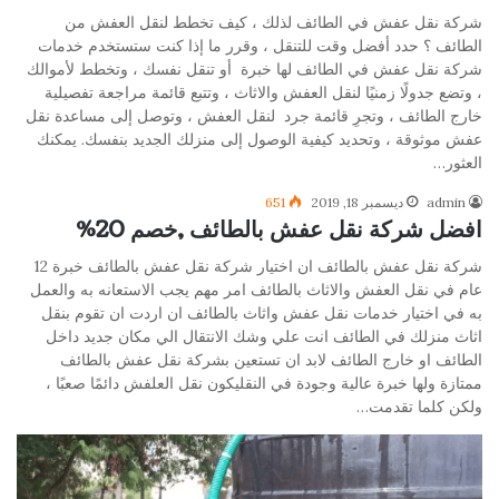
شركة نقل عفش في الطائف لذلك ، كيف تخطط لنقل العفش من
الطائف ؟ حدد أفضل وقت للتنقل ، وقرر ما إذا كنت ستستخدم خدمات
شركة نقل عفش في الطائف لها خبرة أو تنقل نفسك ، وتخطط لأموالك
، وتضع جدولًا زمنيًا لنقل العفش والاثاث ، وتتبع قائمة مراجعة تفصيلية
خارج الطائف ، وتجرِ قائمة جرد لنقل العفش ، وتوصل إلى مساعدة نقل
عفش موثوقة ، وتحديد كيفية الوصول إلى منزلك الجديد بنفسك. يمكنك
العثور…
admin
ديسمبر 18, 2019
651
افضل شركة نقل عفش بالطائف ,خصم 20%
شركة نقل عفش بالطائف ان اختيار شركة نقل عفش بالطائف خبرة 12
عام في نقل العفش والاثاث بالطائف امر مهم يجب الاستعانه به والعمل
به في اختيار خدمات نقل عفش واثاث بالطائف ان اردت ان تقوم بنقل
اثاث منزلك في الطائف انت علي وشك الانتقال الي مكان جديد داخل
الطائف او خارج الطائف لابد ان تستعين بشركة نقل عفش بالطائف
ممتازة ولها خبرة عالية وجودة في النقليكون نقل العلفش دائمًا صعبًا ،
ولكن كلما تقدمت…