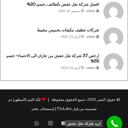
افضل شركة نقل عفش بالطائف ,خصم 20%
admin
ديسمبر 18, 2019
شركات تنظيف مكيفات بخميس مشيط
admin
أبريل 23, 2019
ارخص 37 شركة نقل عفش من جازان الى الاحساء- خصم
55%
admin
أبريل 24, 2024
© حقوق النشر 2026، جميع الحقوق محفوظة |
جَنَّة الثيم (المظهر) تم
تصميمه من قِبل TieLabs | مُستضاف بفخر
فيسبوك
X
يوتيوب
انستقرام
واتساب
اريد شركة نقل عفش