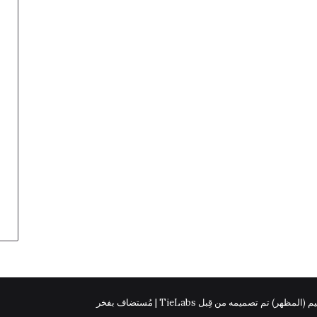
 (المظهر) تم تصميمه من قِبل TieLabs | مُستضاف بفخر