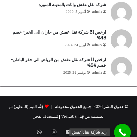
شركة نقل عفش واثاث بالمدينة المنورة
admin
أكتوبر 5, 2020
ارخص 31 شركة نقل عفش من جازان الى الخبر- خصم
45%
admin
أبريل 24, 2024
ارخص 11 شركة نقل عفش من الرياض الى حفر الباطن-
خصم 54%
admin
نوفمبر 24, 2025
© حقوق النشر 2026، جميع الحقوق محفوظة |
جَنَّة الثيم (المظهر) تم
تصميمه من قِبل TieLabs | مُستضاف بفخر
فيسبوك
X
يوتيوب
انستقرام
واتساب
اريد شركة نقل عفش