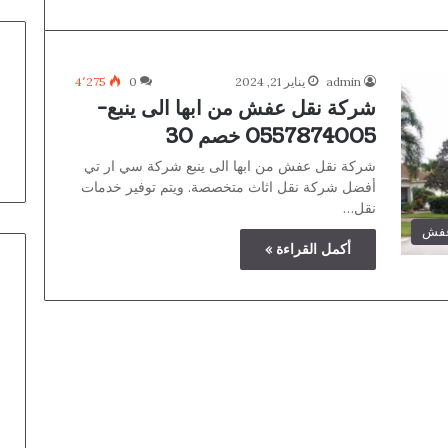
admin
يناير 21, 2024
0
4٬275
شركة نقل عفش من ابها الى ينبع-
0557874005 خصم 30
شركة نقل عفش من ابها الى ينبع شركة سي ار تي
أفضل شركة نقل اثاث متخصصة. ويتم توفير خدمات
نقل…
عفش
أكمل القراءة »