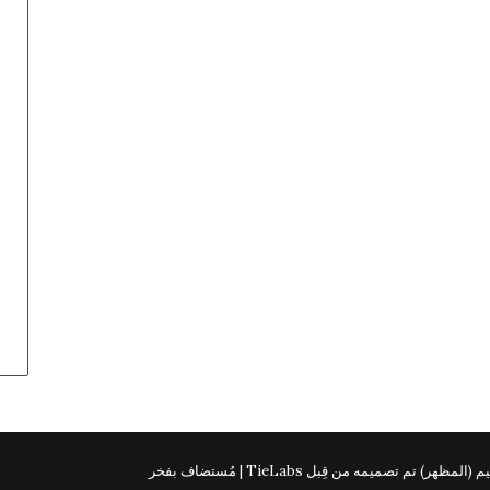
 (المظهر) تم تصميمه من قِبل TieLabs | مُستضاف بفخر