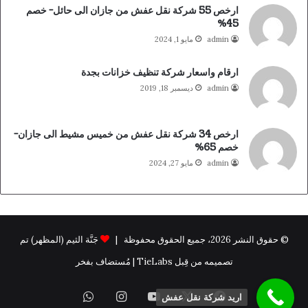
ارخص 55 شركة نقل عفش من جازان الى حائل- خصم
45%
admin
مايو 1, 2024
ارقام واسعار شركة تنظيف خزانات بجدة
admin
ديسمبر 18, 2019
ارخص 34 شركة نقل عفش من خميس مشيط الى جازان-
خصم 65%
admin
مايو 27, 2024
© حقوق النشر 2026، جميع الحقوق محفوظة |
جَنَّة الثيم (المظهر) تم
تصميمه من قِبل TieLabs | مُستضاف بفخر
فيسبوك
X
يوتيوب
انستقرام
واتساب
اريد شركة نقل عفش