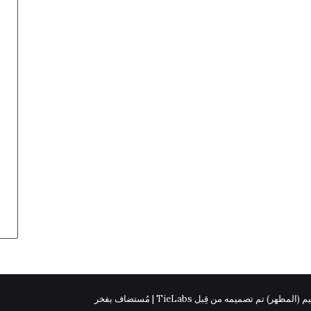
 (المظهر) تم تصميمه من قِبل TieLabs | مُستضاف بفخر