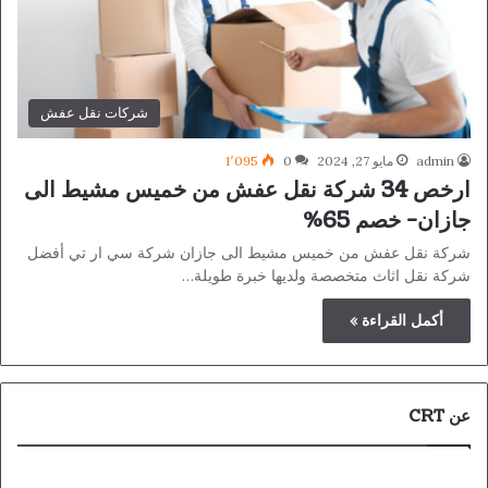
شركات نقل عفش
admin
مايو 27, 2024
0
1٬095
ارخص 34 شركة نقل عفش من خميس مشيط الى
جازان- خصم 65%
شركة نقل عفش من خميس مشيط الى جازان شركة سي ار تي أفضل
شركة نقل اثاث متخصصة ولديها خبرة طويلة…
أكمل القراءة »
عن CRT