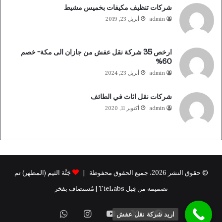
شركات تنظيف مكيفات بخميس مشيط
admin
أبريل 23, 2019
ارخص 35 شركة نقل عفش من جازان الى مكة- خصم
60%
admin
أبريل 23, 2024
شركات نقل اثاث في الطائف
admin
أكتوبر 11, 2020
© حقوق النشر 2026، جميع الحقوق محفوظة |
جَنَّة الثيم (المظهر) تم
تصميمه من قِبل TieLabs | مُستضاف بفخر
فيسبوك
X
يوتيوب
انستقرام
واتساب
اريد شركة نقل عفش