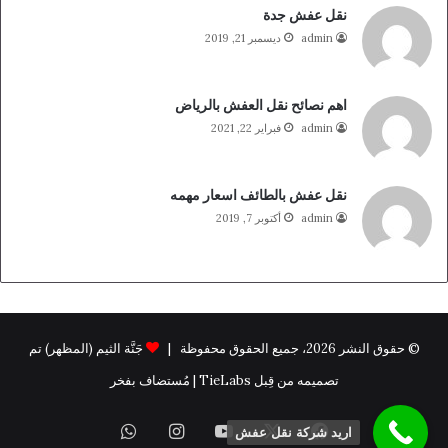
نقل عفش جدة
admin
ديسمبر 21, 2019
اهم نصائح نقل العفش بالرياض
admin
فبراير 22, 2021
نقل عفش بالطائف اسعار مهمه
admin
أكتوبر 7, 2019
© حقوق النشر 2026، جميع الحقوق محفوظة |
جَنَّة الثيم (المظهر) تم
تصميمه من قِبل TieLabs | مُستضاف بفخر
فيسبوك
X
يوتيوب
انستقرام
واتساب
اريد شركة نقل عفش