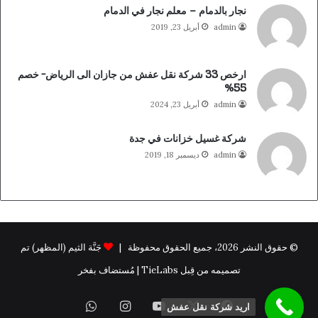
نجار بالدمام – معلم نجار في الدمام
admin
أبريل 23, 2019
ارخص 33 شركة نقل عفش من جازان الى الرياض- خصم
55%
admin
أبريل 23, 2024
شركة غسيل خزانات في جدة
admin
ديسمبر 18, 2019
© حقوق النشر 2026، جميع الحقوق محفوظة |
جَنَّة الثيم (المظهر) تم
تصميمه من قِبل TieLabs | مُستضاف بفخر
فيسبوك
X
يوتيوب
انستقرام
واتساب
اريد شركة نقل عفش