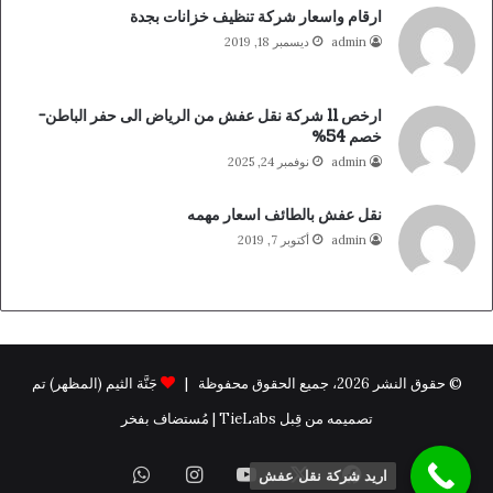
ارقام واسعار شركة تنظيف خزانات بجدة
admin
ديسمبر 18, 2019
ارخص 11 شركة نقل عفش من الرياض الى حفر الباطن-
خصم 54%
admin
نوفمبر 24, 2025
نقل عفش بالطائف اسعار مهمه
admin
أكتوبر 7, 2019
© حقوق النشر 2026، جميع الحقوق محفوظة |
جَنَّة الثيم (المظهر) تم
تصميمه من قِبل TieLabs | مُستضاف بفخر
فيسبوك
X
يوتيوب
انستقرام
واتساب
اريد شركة نقل عفش