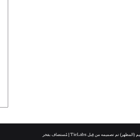
 (المظهر) تم تصميمه من قِبل TieLabs | مُستضاف بفخر