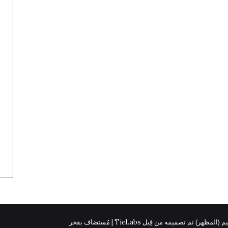
 (المظهر) تم تصميمه من قِبل TieLabs | مُستضاف بفخر