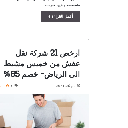
متخصصة ولديها خبرة…
أكمل القراءة »
ارخص 21 شركة نقل
عفش من خميس مشيط
الى الرياض- خصم 65%
مايو 25, 2024
0
721