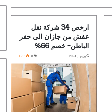
ارخص 34 شركة نقل
عفش من جازان الى حفر
الباطن- خصم 66%
يونيو 3, 2024
0
1٬212