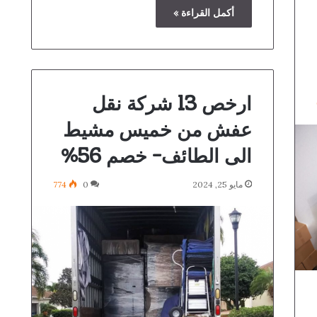
أكمل القراءة »
ارخص 13 شركة نقل
عفش من خميس مشيط
الى الطائف- خصم 56%
مايو 25, 2024
0
774