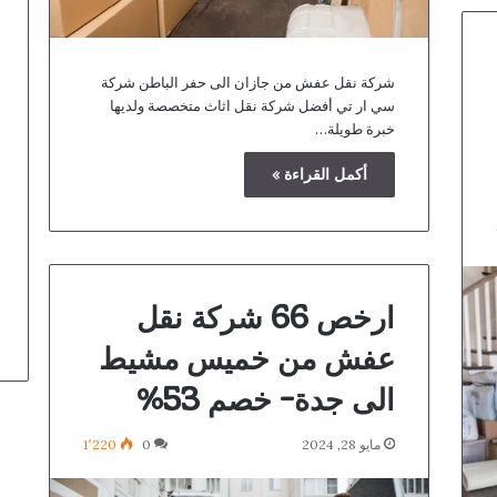
شركة نقل عفش من جازان الى حفر الباطن شركة
سي ار تي أفضل شركة نقل اثاث متخصصة ولديها
خبرة طويلة…
أكمل القراءة »
ارخص 66 شركة نقل
عفش من خميس مشيط
الى جدة- خصم 53%
مايو 28, 2024
0
1٬220