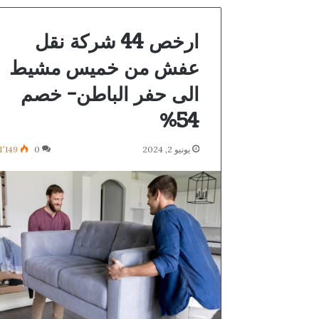
ارخص 44 شركة نقل
عفش من خميس مشيط
الى حفر الباطن- خصم
54%
يونيو 2, 2024
0
1٬149