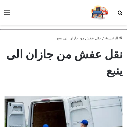
بحث عن
الق
الرئيسية
/
نقل عفش من جازان الى ينبع
نقل عفش من جازان الى
ينبع