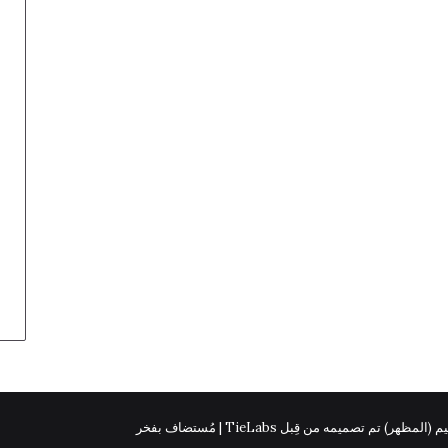
 (المظهر) تم تصميمه من قِبل TieLabs | مُستضاف بفخر