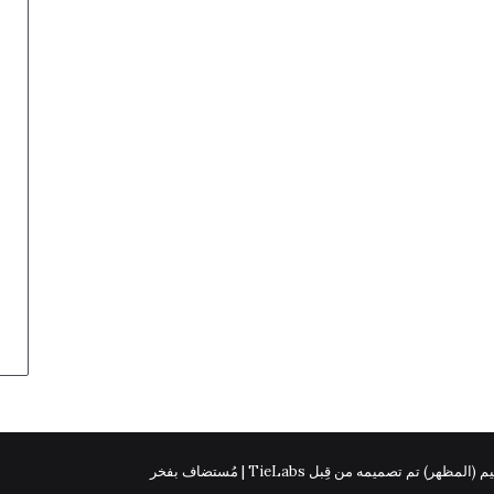
 (المظهر) تم تصميمه من قِبل TieLabs | مُستضاف بفخر