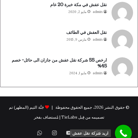
نقل عفش في مكة خبرة 20 عام
admin
مايو 2, 2020
نقل العفش في الطائف
admin
مارس 9, 2015
ارخص 55 شركة نقل عفش من جازان الى حائل- خصم
45%
admin
مايو 1, 2024
© حقوق النشر 2026، جميع الحقوق محفوظة |
جَنَّة الثيم (المظهر) تم
تصميمه من قِبل TieLabs | مُستضاف بفخر
فيسبوك
X
يوتيوب
انستقرام
واتساب
اريد شركة نقل عفش