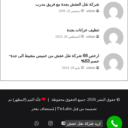
شركة نقل العفش بجدة مع فريق مدرب
admin
ديسمبر 21, 2019
تنظيف خزانات بجدة
admin
أغسطس 16, 2023
ارخص 66 شركة نقل عفش من خميس مشيط الى جدة-
خصم 53%
admin
مايو 28, 2024
© حقوق النشر 2026، جميع الحقوق محفوظة |
جَنَّة الثيم (المظهر) تم
تصميمه من قِبل TieLabs | مُستضاف بفخر
فيسبوك
X
يوتيوب
انستقرام
واتساب
اريد شركة نقل عفش