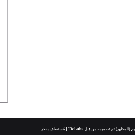
 (المظهر) تم تصميمه من قِبل TieLabs | مُستضاف بفخر