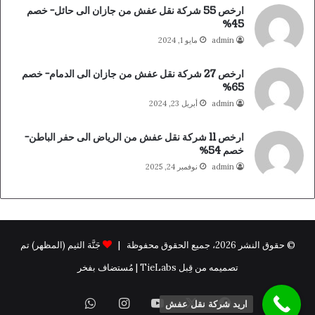
ارخص 55 شركة نقل عفش من جازان الى حائل- خصم
45%
admin
مايو 1, 2024
ارخص 27 شركة نقل عفش من جازان الى الدمام- خصم
65%
admin
أبريل 23, 2024
ارخص 11 شركة نقل عفش من الرياض الى حفر الباطن-
خصم 54%
admin
نوفمبر 24, 2025
© حقوق النشر 2026، جميع الحقوق محفوظة |
جَنَّة الثيم (المظهر) تم
تصميمه من قِبل TieLabs | مُستضاف بفخر
فيسبوك
X
يوتيوب
انستقرام
واتساب
اريد شركة نقل عفش