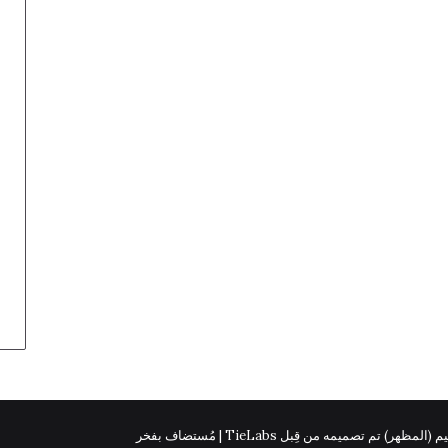
 (المظهر) تم تصميمه من قِبل TieLabs | مُستضاف بفخر