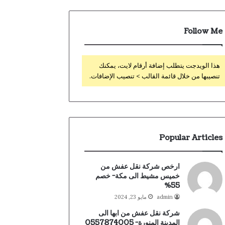
Follow Me
هذا الويدجت يتطلب إضافة أرقام لايت، يمكنك
تنصيبها من خلال قائمة القالب > تنصيب الإضافات.
Popular Articles
ارخص شركة نقل عفش من
خميس مشيط الى مكة- خصم
55%
admin
مايو 23, 2024
شركة نقل عفش من ابها الى
المدينة المنورة- 0557874005