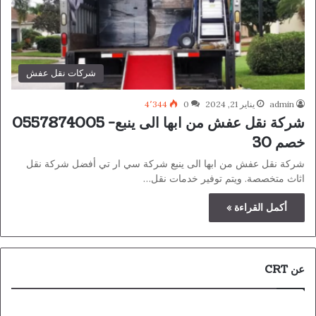
شركات نقل عفش
admin
يناير 21, 2024
0
4٬344
شركة نقل عفش من ابها الى ينبع- 0557874005
خصم 30
شركة نقل عفش من ابها الى ينبع شركة سي ار تي أفضل شركة نقل
اثاث متخصصة. ويتم توفير خدمات نقل…
أكمل القراءة »
عن CRT