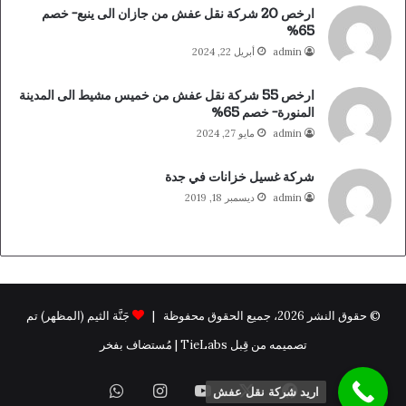
ارخص 20 شركة نقل عفش من جازان الى ينبع- خصم
65%
admin
أبريل 22, 2024
ارخص 55 شركة نقل عفش من خميس مشيط الى المدينة
المنورة- خصم 65%
admin
مايو 27, 2024
شركة غسيل خزانات في جدة
admin
ديسمبر 18, 2019
© حقوق النشر 2026، جميع الحقوق محفوظة |
جَنَّة الثيم (المظهر) تم
تصميمه من قِبل TieLabs | مُستضاف بفخر
فيسبوك
X
يوتيوب
انستقرام
واتساب
اريد شركة نقل عفش