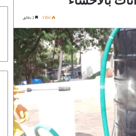
ات بالاحساء
1٬150
2 دقائق